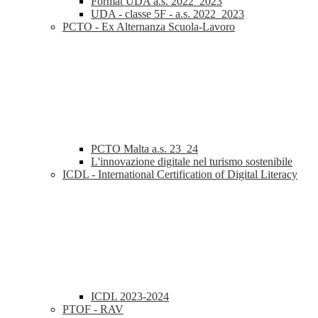
Format UDA a.s. 2022_2023
UDA - classe 5F - a.s. 2022_2023
PCTO - Ex Alternanza Scuola-Lavoro
PCTO Malta a.s. 23_24
L'innovazione digitale nel turismo sostenibile
ICDL - International Certification of Digital Literacy
ICDL 2023-2024
PTOF - RAV