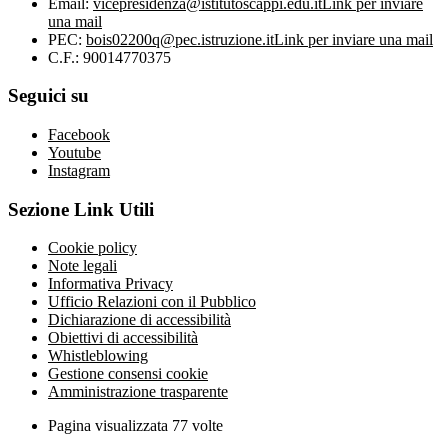
Email:
vicepresidenza@istitutoscappi.edu.it
Link per inviare
una mail
PEC:
bois02200q@pec.istruzione.it
Link per inviare una mail
C.F.: 90014770375
Seguici su
Facebook
Youtube
Instagram
Sezione Link Utili
Cookie policy
Note legali
Informativa Privacy
Ufficio Relazioni con il Pubblico
Dichiarazione di accessibilità
Obiettivi di accessibilità
Whistleblowing
Gestione consensi cookie
Amministrazione trasparente
Pagina visualizzata
77
volte