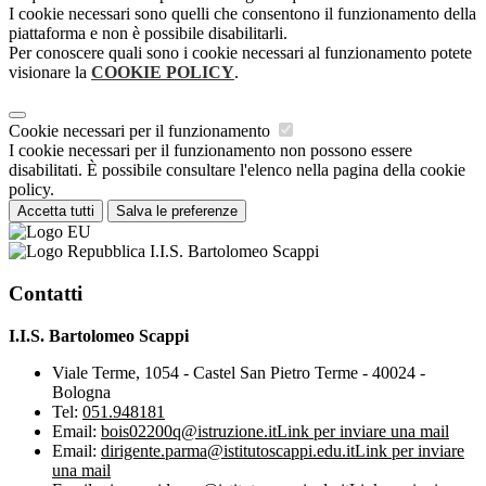
I cookie necessari sono quelli che consentono il funzionamento della
piattaforma e non è possibile disabilitarli.
Per conoscere quali sono i cookie necessari al funzionamento potete
visionare la
COOKIE POLICY
.
Cookie necessari per il funzionamento
I cookie necessari per il funzionamento non possono essere
disabilitati. È possibile consultare l'elenco nella pagina della cookie
policy.
Accetta tutti
Salva le preferenze
I.I.S. Bartolomeo Scappi
Contatti
I.I.S. Bartolomeo Scappi
Viale Terme, 1054 - Castel San Pietro Terme - 40024 -
Bologna
Tel:
051.948181
Email:
bois02200q@istruzione.it
Link per inviare una mail
Email:
dirigente.parma@istitutoscappi.edu.it
Link per inviare
una mail