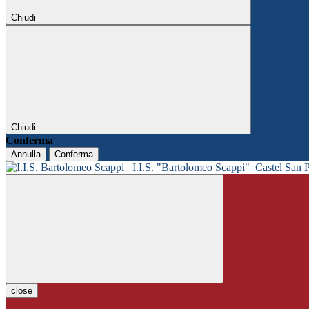
Chiudi
Chiudi
Conferma
Annulla
Conferma
I.I.S. "Bartolomeo Scappi"
Castel San 
close