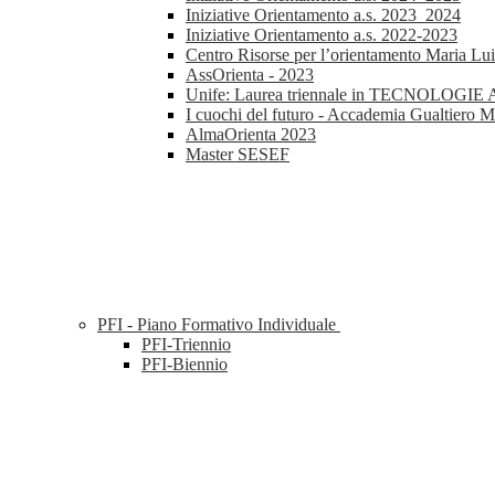
Iniziative Orientamento a.s. 2023_2024
Iniziative Orientamento a.s. 2022-2023
Centro Risorse per l’orientamento Maria Lu
AssOrienta - 2023
Unife: Laurea triennale in TECNOL
I cuochi del futuro - Accademia Gualtiero M
AlmaOrienta 2023
Master SESEF
PFI - Piano Formativo Individuale
PFI-Triennio
PFI-Biennio