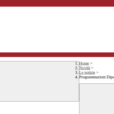
Home
>
Novità
>
Le notizie
>
Programmazioni Di