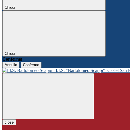
Chiudi
Chiudi
Conferma
Annulla
Conferma
I.I.S. "Bartolomeo Scappi"
Castel San 
close