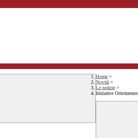
Home
>
Novità
>
Le notizie
>
Iniziative Orientame