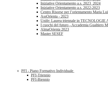
Iniziative Orientamento a.s. 2023_2024
Iniziative Orientamento a.s. 2022-2023
Centro Risorse per l’orientamento Maria Lu
AssOrienta - 2023
Unife: Laurea triennale in TECNOL
I cuochi del futuro - Accademia Gualtiero M
AlmaOrienta 2023
Master SESEF
PFI - Piano Formativo Individuale
PFI-Triennio
PFI-Biennio