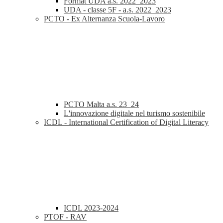
Format UDA a.s. 2022_2023
UDA - classe 5F - a.s. 2022_2023
PCTO - Ex Alternanza Scuola-Lavoro
PCTO Malta a.s. 23_24
L'innovazione digitale nel turismo sostenibile
ICDL - International Certification of Digital Literacy
ICDL 2023-2024
PTOF - RAV