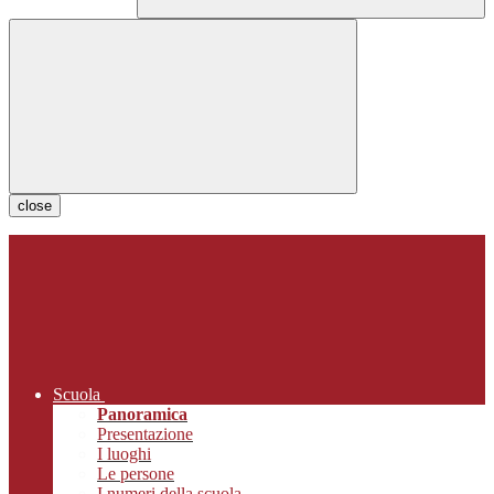
close
Scuola
Panoramica
Presentazione
I luoghi
Le persone
I numeri della scuola