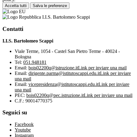
Accetta tutti
Salva le preferenze
I.I.S. Bartolomeo Scappi
Contatti
I.I.S. Bartolomeo Scappi
Viale Terme, 1054 - Castel San Pietro Terme - 40024 -
Bologna
Tel:
051.948181
Email:
bois02200q@istruzione.it
Link per inviare una mail
Email:
dirigente.parma@istitutoscappi.edu.it
Link per inviare
una mail
Email:
vicepresidenza@istitutoscappi.edu.it
Link per inviare
una mail
PEC:
bois02200q@pec.istruzione.it
Link per inviare una mail
C.F.: 90014770375
Seguici su
Facebook
Youtube
Instagram