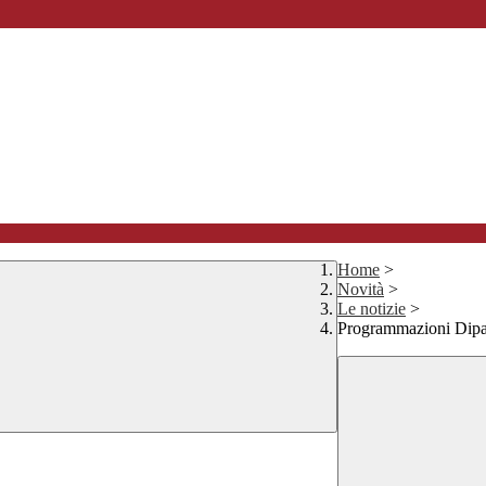
Home
>
Novità
>
Le notizie
>
Programmazioni Dip