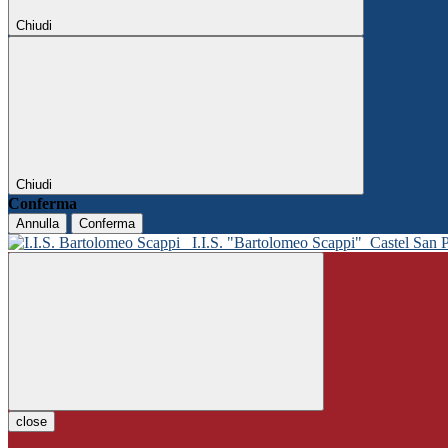
Chiudi
Chiudi
Conferma
Annulla
Conferma
I.I.S. "Bartolomeo Scappi"
Castel San 
close