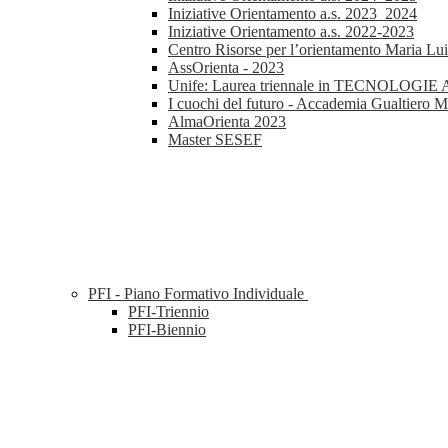
Iniziative Orientamento a.s. 2023_2024
Iniziative Orientamento a.s. 2022-2023
Centro Risorse per l’orientamento Maria Lu
AssOrienta - 2023
Unife: Laurea triennale in TECNOL
I cuochi del futuro - Accademia Gualtiero M
AlmaOrienta 2023
Master SESEF
PFI - Piano Formativo Individuale
PFI-Triennio
PFI-Biennio