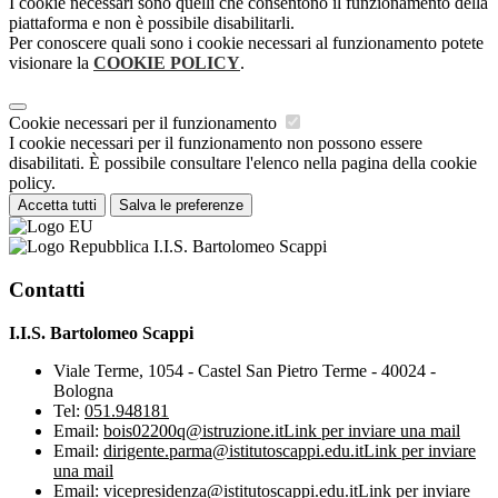
I cookie necessari sono quelli che consentono il funzionamento della
piattaforma e non è possibile disabilitarli.
Per conoscere quali sono i cookie necessari al funzionamento potete
visionare la
COOKIE POLICY
.
Cookie necessari per il funzionamento
I cookie necessari per il funzionamento non possono essere
disabilitati. È possibile consultare l'elenco nella pagina della cookie
policy.
Accetta tutti
Salva le preferenze
I.I.S. Bartolomeo Scappi
Contatti
I.I.S. Bartolomeo Scappi
Viale Terme, 1054 - Castel San Pietro Terme - 40024 -
Bologna
Tel:
051.948181
Email:
bois02200q@istruzione.it
Link per inviare una mail
Email:
dirigente.parma@istitutoscappi.edu.it
Link per inviare
una mail
Email:
vicepresidenza@istitutoscappi.edu.it
Link per inviare