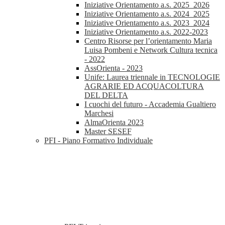
Iniziative Orientamento a.s. 2025_2026
Iniziative Orientamento a.s. 2024_2025
Iniziative Orientamento a.s. 2023_2024
Iniziative Orientamento a.s. 2022-2023
Centro Risorse per l’orientamento Maria
Luisa Pombeni e Network Cultura tecnica
- 2022
AssOrienta - 2023
Unife: Laurea triennale in TECNOLOGIE
AGRARIE ED ACQUACOLTURA
DEL DELTA
I cuochi del futuro - Accademia Gualtiero
Marchesi
AlmaOrienta 2023
Master SESEF
PFI - Piano Formativo Individuale