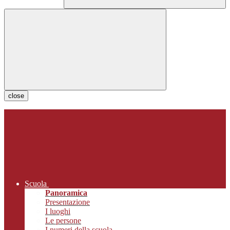
close
Scuola
Panoramica
Presentazione
I luoghi
Le persone
I numeri della scuola