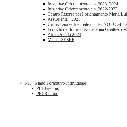
Iniziative Orientamento a.s. 2023_2024
Iniziative Orientamento a.s. 2022-2023
Centro Risorse per l’orientamento Maria Lu
AssOrienta - 2023
Unife: Laurea triennale in TECNOL
I cuochi del futuro - Accademia Gualtiero M
AlmaOrienta 2023
Master SESEF
PFI - Piano Formativo Individuale
PFI-Triennio
PFI-Biennio