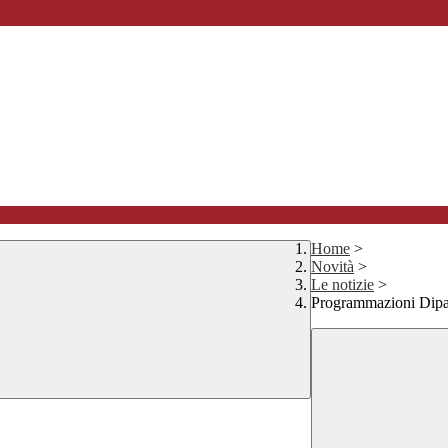
Home
>
Novità
>
Le notizie
>
Programmazioni Di