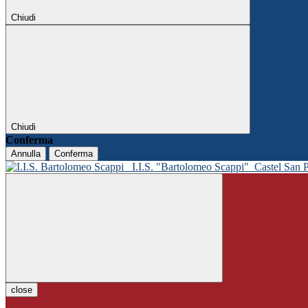
Chiudi
Chiudi
Conferma
Annulla
Conferma
I.I.S. "Bartolomeo Scappi"
Castel San 
close