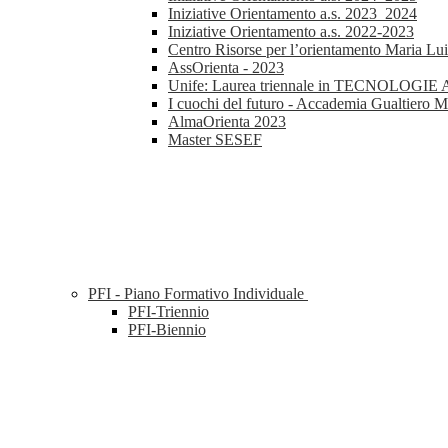
Iniziative Orientamento a.s. 2023_2024
Iniziative Orientamento a.s. 2022-2023
Centro Risorse per l’orientamento Maria Lu
AssOrienta - 2023
Unife: Laurea triennale in TECNOL
I cuochi del futuro - Accademia Gualtiero M
AlmaOrienta 2023
Master SESEF
PFI - Piano Formativo Individuale
PFI-Triennio
PFI-Biennio