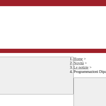
Home
>
Novità
>
Le notizie
>
Programmazioni Di