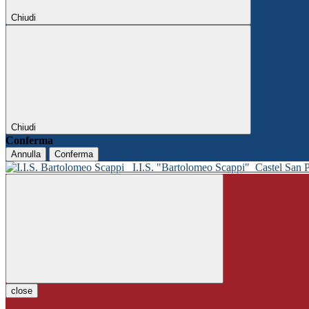
Chiudi
Chiudi
Conferma
Annulla
Conferma
I.I.S. "Bartolomeo Scappi"
Castel San 
close