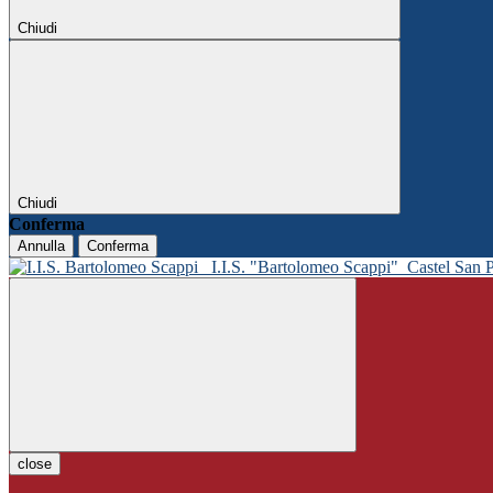
Chiudi
Chiudi
Conferma
Annulla
Conferma
I.I.S. "Bartolomeo Scappi"
Castel San 
close