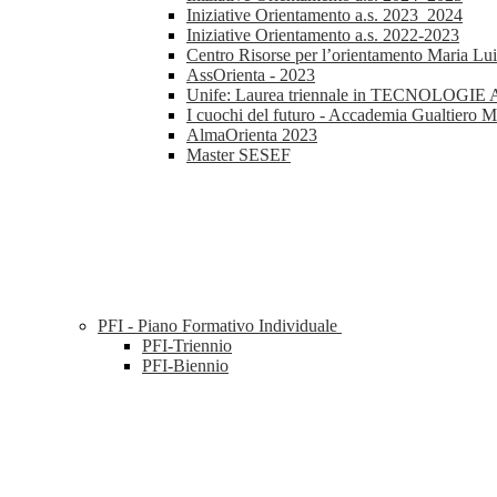
Iniziative Orientamento a.s. 2023_2024
Iniziative Orientamento a.s. 2022-2023
Centro Risorse per l’orientamento Maria Lu
AssOrienta - 2023
Unife: Laurea triennale in TECNOL
I cuochi del futuro - Accademia Gualtiero M
AlmaOrienta 2023
Master SESEF
PFI - Piano Formativo Individuale
PFI-Triennio
PFI-Biennio