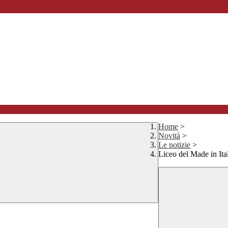
Home
>
Novità
>
Le notizie
>
Liceo del Made in Ita