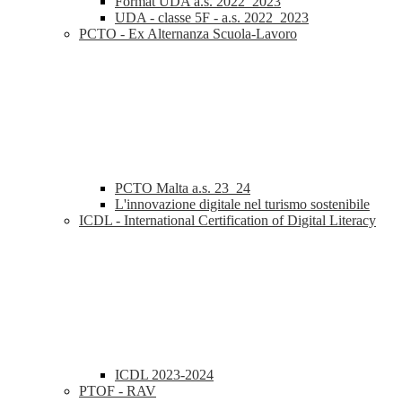
Format UDA a.s. 2022_2023
UDA - classe 5F - a.s. 2022_2023
PCTO - Ex Alternanza Scuola-Lavoro
PCTO Malta a.s. 23_24
L'innovazione digitale nel turismo sostenibile
ICDL - International Certification of Digital Literacy
ICDL 2023-2024
PTOF - RAV