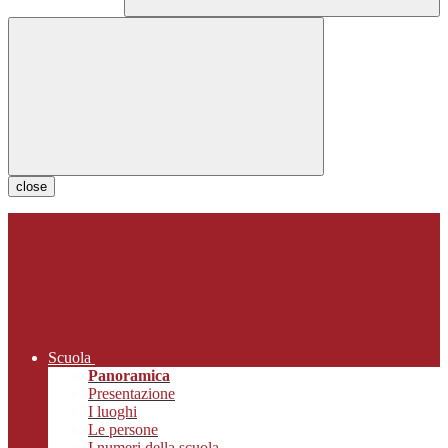
close
Scuola
Panoramica
Presentazione
I luoghi
Le persone
I numeri della scuola