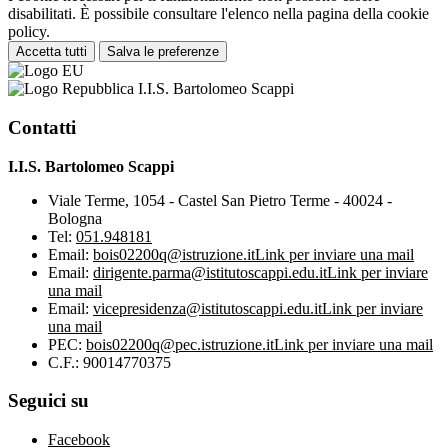
disabilitati. È possibile consultare l'elenco nella pagina della cookie
policy.
Accetta tutti
Salva le preferenze
I.I.S. Bartolomeo Scappi
Contatti
I.I.S. Bartolomeo Scappi
Viale Terme, 1054 - Castel San Pietro Terme - 40024 -
Bologna
Tel:
051.948181
Email:
bois02200q@istruzione.it
Link per inviare una mail
Email:
dirigente.parma@istitutoscappi.edu.it
Link per inviare
una mail
Email:
vicepresidenza@istitutoscappi.edu.it
Link per inviare
una mail
PEC:
bois02200q@pec.istruzione.it
Link per inviare una mail
C.F.: 90014770375
Seguici su
Facebook