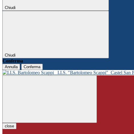
Chiudi
Chiudi
Conferma
Annulla
Conferma
I.I.S. "Bartolomeo Scappi"
Castel San 
close