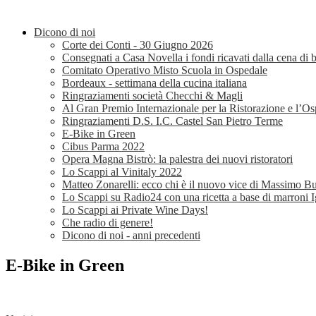
Dicono di noi
Corte dei Conti - 30 Giugno 2026
Consegnati a Casa Novella i fondi ricavati dalla cena di b
Comitato Operativo Misto Scuola in Ospedale
Bordeaux - settimana della cucina italiana
Ringraziamenti società Checchi & Magli
Al Gran Premio Internazionale per la Ristorazione e l’Os
Ringraziamenti D.S. I.C. Castel San Pietro Terme
E-Bike in Green
Cibus Parma 2022
Opera Magna Bistrò: la palestra dei nuovi ristoratori
Lo Scappi al Vinitaly 2022
Matteo Zonarelli: ecco chi è il nuovo vice di Massimo Bu
Lo Scappi su Radio24 con una ricetta a base di marroni I
Lo Scappi ai Private Wine Days!
Che radio di genere!
Dicono di noi - anni precedenti
E-Bike in Green