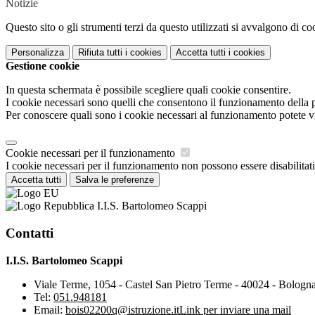
Notizie
Questo sito o gli strumenti terzi da questo utilizzati si avvalgono di coo
Personalizza
Rifiuta tutti
i cookies
Accetta tutti
i cookies
Gestione cookie
In questa schermata è possibile scegliere quali cookie consentire.
I cookie necessari sono quelli che consentono il funzionamento della pi
Per conoscere quali sono i cookie necessari al funzionamento potete v
Cookie necessari per il funzionamento
I cookie necessari per il funzionamento non possono essere disabilitati.
Accetta tutti
Salva le preferenze
I.I.S. Bartolomeo Scappi
Contatti
I.I.S. Bartolomeo Scappi
Viale Terme, 1054 - Castel San Pietro Terme - 40024 - Bologn
Tel:
051.948181
Email:
bois02200q@istruzione.it
Link per inviare una mail