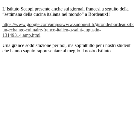
L’Istituto Scappi presente anche sui giornali francesi a seguito della
“settimana della cucina italiana nel mondo” a Bordeaux!!
https://www.google.com/amp/s/www.sudouest.fr/gironde/bordeaux/b
un-echange-culinaire-franco-italien-a-saint-augustin-
13149314.amp.html
Una grance soddisfazione per noi, ma soprattutto per i nostri studenti
che hanno saputo rappresentare al meglio il nostro Istituto.