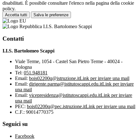
disabilitati. È possibile consultare l'elenco nella pagina della cookie
policy.
Accetta tutti
Salva le preferenze
I.I.S. Bartolomeo Scappi
Contatti
I.I.S. Bartolomeo Scappi
Viale Terme, 1054 - Castel San Pietro Terme - 40024 -
Bologna
Tel:
051.948181
Email:
bois02200q@istruzione.it
Link per inviare una mail
Email:
dirigente.parma@istitutoscappi.edu.it
Link per inviare
una mail
Email:
vicepresidenza@istitutoscappi.edu.it
Link per inviare
una mail
PEC:
bois02200q@pec.istruzione.it
Link per inviare una mail
C.F.: 90014770375
Seguici su
Facebook