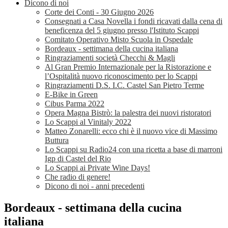
Dicono di noi
Corte dei Conti - 30 Giugno 2026
Consegnati a Casa Novella i fondi ricavati dalla cena di
beneficenza del 5 giugno presso l'Istituto Scappi
Comitato Operativo Misto Scuola in Ospedale
Bordeaux - settimana della cucina italiana
Ringraziamenti società Checchi & Magli
Al Gran Premio Internazionale per la Ristorazione e
l’Ospitalità nuovo riconoscimento per lo Scappi
Ringraziamenti D.S. I.C. Castel San Pietro Terme
E-Bike in Green
Cibus Parma 2022
Opera Magna Bistrò: la palestra dei nuovi ristoratori
Lo Scappi al Vinitaly 2022
Matteo Zonarelli: ecco chi è il nuovo vice di Massimo
Buttura
Lo Scappi su Radio24 con una ricetta a base di marroni
Igp di Castel del Rio
Lo Scappi ai Private Wine Days!
Che radio di genere!
Dicono di noi - anni precedenti
Bordeaux - settimana della cucina
italiana