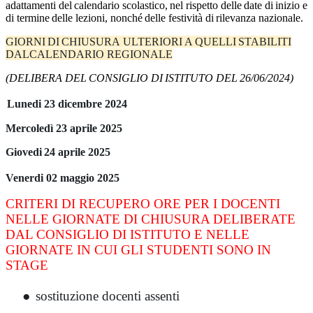
adattamenti
del
calendario
scolastico,
nel
rispetto
delle
date
di
inizio
e
di
termine
delle
lezioni,
nonché
delle
festività
di
rilevanza
nazionale.
GIORNI
DI
CHIUSURA
ULTERIORI
A
QUELLI
STABILITI
DAL
CALENDARIO
REGIONALE
(DELIBERA
DEL
CONSIGLIO
DI
ISTITUTO
DEL
26/06/2024)
Lunedi
23 dicembre 2024
Mercoledì 23 aprile 2025
Giovedi
24 aprile 2025
Venerdi
02 maggio 2025
CRITERI DI RECUPERO ORE PER I DOCENTI
NELLE GIORNATE DI CHIUSURA DELIBERATE
DAL CONSIGLIO DI ISTITUTO E NELLE
GIORNATE IN CUI GLI STUDENTI SONO IN
STAGE
●
sostituzione docenti assenti