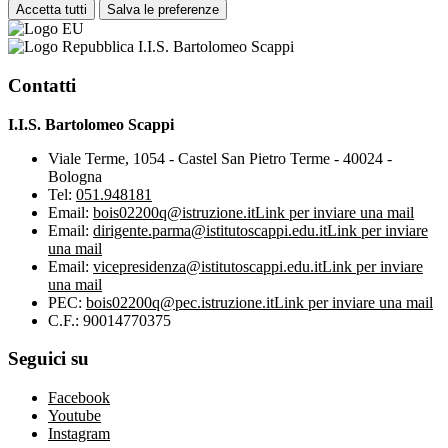
Accetta tutti
Salva le preferenze
I.I.S. Bartolomeo Scappi
Contatti
I.I.S. Bartolomeo Scappi
Viale Terme, 1054 - Castel San Pietro Terme - 40024 -
Bologna
Tel:
051.948181
Email:
bois02200q@istruzione.it
Link per inviare una mail
Email:
dirigente.parma@istitutoscappi.edu.it
Link per inviare
una mail
Email:
vicepresidenza@istitutoscappi.edu.it
Link per inviare
una mail
PEC:
bois02200q@pec.istruzione.it
Link per inviare una mail
C.F.: 90014770375
Seguici su
Facebook
Youtube
Instagram