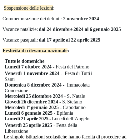
Sospensione
delle
lezioni
:
Commemorazione
dei
defunti:
2
novembre
2024
Vacanze
natalizie:
dal
24
dicembre
2024
al
6
gennaio
2025
Vacanze
pasquali:
dal
17
aprile
al
22
aprile
2025
Festività
di
rilevanza
nazionale
:
Tutte
le
domeniche
Lunedì 7 ottobre 2024 -
F
esta
del Patrono
Venerdì
1
novembre 2024 -
Festa
di
Tutti
i
Santi
Domenica 8
dicembre 2024 -
Immacolata
Concezione
Mercoledì 25
dicembre 2024 -
S.
Natale
Giovedì 26
dicembre 2024 -
S.
Stefano
Mercoledì 1°
gennaio 2025 -
Capodanno
Lunedì 6
gennaio 2025 -
Epifania
Lunedì
21 aprile 2025 -
Lunedì
dell’Angelo
Venerdì
25
aprile 2025 -
Festa della
Liberazione
Le singole istituzioni scolastiche hanno facoltà di procedere ad