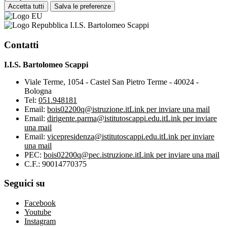
Accetta tutti
Salva le preferenze
I.I.S. Bartolomeo Scappi
Contatti
I.I.S. Bartolomeo Scappi
Viale Terme, 1054 - Castel San Pietro Terme - 40024 -
Bologna
Tel:
051.948181
Email:
bois02200q@istruzione.it
Link per inviare una mail
Email:
dirigente.parma@istitutoscappi.edu.it
Link per inviare
una mail
Email:
vicepresidenza@istitutoscappi.edu.it
Link per inviare
una mail
PEC:
bois02200q@pec.istruzione.it
Link per inviare una mail
C.F.: 90014770375
Seguici su
Facebook
Youtube
Instagram