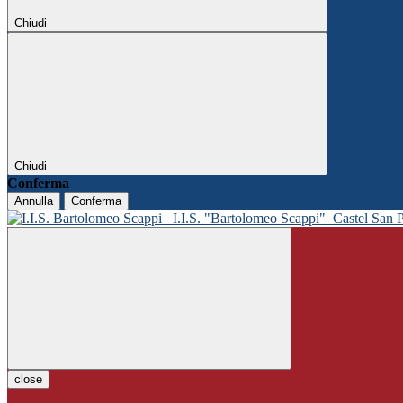
Chiudi
Chiudi
Conferma
Annulla
Conferma
I.I.S. "Bartolomeo Scappi"
Castel San 
close