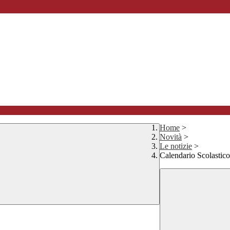
Home
>
Novità
>
Le notizie
>
Calendario Scolastico