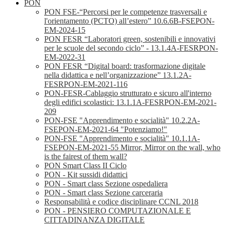
PON
PON FSE-“Percorsi per le competenze trasversali e
l'orientamento (PCTO) all’estero” 10.6.6B-FSEPON-
EM-2024-15
PON FESR “Laboratori green, sostenibili e innovativi
per le scuole del secondo ciclo” - 13.1.4A-FESRPON-
EM-2022-31
PON FESR “Digital board: trasformazione digitale
nella didattica e nell’organizzazione” 13.1.2A-
FESRPON-EM-2021-116
PON-FESR-Cablaggio strutturato e sicuro all'interno
degli edifici scolastici: 13.1.1A-FESRPON-EM-2021-
209
PON-FSE "Apprendimento e socialità" 10.2.2A-
FSEPON-EM-2021-64 "Potenziamo!"
PON-FSE "Apprendimento e socialità" 10.1.1A-
FSEPON-EM-2021-55 Mirror, Mirror on the wall, who
is the fairest of them wall?
PON Smart Class II Ciclo
PON - Kit sussidi didattici
PON - Smart class Sezione ospedaliera
PON - Smart class Sezione carceraria
Responsabilità e codice disciplinare CCNL 2018
PON - PENSIERO COMPUTAZIONALE E
CITTADINANZA DIGITALE