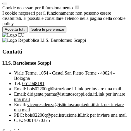
Cookie necessari per il funzionamento
I cookie necessari per il funzionamento non possono essere
disabilitati. È possibile consultare l'elenco nella pagina della cookie
policy.
Accetta tutti
Salva le preferenze
I.I.S. Bartolomeo Scappi
Contatti
I.I.S. Bartolomeo Scappi
Viale Terme, 1054 - Castel San Pietro Terme - 40024 -
Bologna
Tel:
051.948181
Email:
bois02200q@istruzione.it
Link per inviare una mail
Email:
dirigente.parma@istitutoscappi.edu.it
Link per inviare
una mail
Email:
vicepresidenza@istitutoscappi.edu.it
Link per inviare
una mail
PEC:
bois02200q@pec.istruzione.it
Link per inviare una mail
C.F.: 90014770375