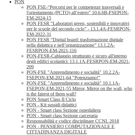
PON
PON FSE-“Percorsi per le competenze trasversali e
l'orientamento (PCTO) all’estero” 10.6.6B-FSEPON-
EM-2024-15
PON FESR “Laboratori green, sostenibili e innovativi
per le scuole del secondo ciclo” - 13.1.4A-FESRPON-
EM-2022-31
PON FESR “Digital board: trasformazione digitale
nella didattica e nell’organizzazione” 13.1.2A-
FESRPON-EM-2021-116
PON-FESR-Cablaggio strutturato e sicuro all'interno
degli edifici scolastici: 13.1.1A-FESRPON-EM-2021-
209
PON-FSE "Apprendimento e socialità" 10.2.2A-
FSEPON-EM-2021-64 "Potenziamo!"
PON-FSE "Apprendimento e socialità" 10.1.1A-
FSEPON-EM-2021-55 Mirror, Mirror on the wall, who
is the fairest of them wall?
PON Smart Class II Ciclo
PON - Kit sussidi didattici
PON - Smart class Sezione ospedaliera
PON - Smart class Sezione carceraria
Responsabilità e codice disciplinare CCNL 2018
PON - PENSIERO COMPUTAZIONALE E
CITTADINANZA DIGITALE