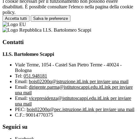
I cookie necessari per il funzionamento non possono essere
disabilitati. È possibile consultare l'elenco nella pagina della cookie
policy.
Accetta tutti
Salva le preferenze
I.I.S. Bartolomeo Scappi
Contatti
I.I.S. Bartolomeo Scappi
Viale Terme, 1054 - Castel San Pietro Terme - 40024 -
Bologna
Tel:
051.948181
Email:
bois02200q@istruzione.it
Link per inviare una mail
Email:
dirigente.parma@istitutoscappi.edu.it
Link per inviare
una mail
Email:
vicepresidenza@istitutoscappi.edu.it
Link per inviare
una mail
PEC:
bois02200q@pec.istruzione.it
Link per inviare una mail
C.F.: 90014770375
Seguici su
Facebook