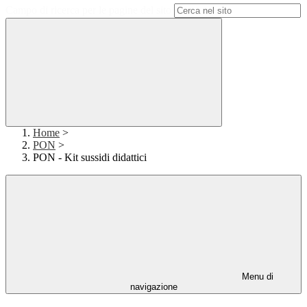
Campo di ricerca per le pagine del sito
Home
>
PON
>
PON - Kit sussidi didattici
Menu di
navigazione