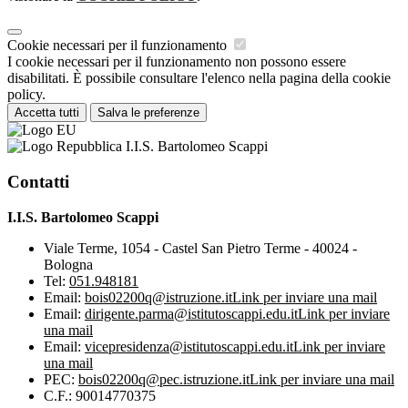
Cookie necessari per il funzionamento
I cookie necessari per il funzionamento non possono essere
disabilitati. È possibile consultare l'elenco nella pagina della cookie
policy.
Accetta tutti
Salva le preferenze
I.I.S. Bartolomeo Scappi
Contatti
I.I.S. Bartolomeo Scappi
Viale Terme, 1054 - Castel San Pietro Terme - 40024 -
Bologna
Tel:
051.948181
Email:
bois02200q@istruzione.it
Link per inviare una mail
Email:
dirigente.parma@istitutoscappi.edu.it
Link per inviare
una mail
Email:
vicepresidenza@istitutoscappi.edu.it
Link per inviare
una mail
PEC:
bois02200q@pec.istruzione.it
Link per inviare una mail
C.F.: 90014770375