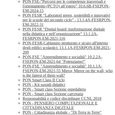
PON FSE-“Percorsi per le competenze trasversali e
l'orientamento (PCTO) all’estero” 10.6.6B-FSEPON-
EM-2024-15
PON FESR “Laboratori green, sostenibili e innovativi
per le scuole del secondo ciclo” - 13.1.4A-FESRPON-
EM-2022-31
PON FESR “Digital board: trasformazione digitale
nella didattica e nell’organizzazione” 13.1.2A-
FESRPON-EM-2021-116
PON-FESR-Cablaggio strutturato e sicuro all'interno
degli edifici scolastici: 13.1.1A-FESRPON-EM-2021-
209
PON-FSE "Apprendimento e socialità" 10.2.2A-
FSEPON-EM-2021-64 "Potenziamo!"
PON-FSE "Apprendimento e socialità" 10.1.1A-
FSEPON-EM-2021-55 Mirror, Mirror on the wall, who
is the fairest of them wall?
PON Smart Class II Ciclo
PON - Kit sussidi didattici
PON - Smart class Sezione ospedaliera
PON - Smart class Sezione carceraria
Responsabilità e codice disciplinare CCNL 2018
PON - PENSIERO COMPUTAZIONALE E
CITTADINANZA DIGITALE
PON - Cittadinanza globale - "Di Terra in Terre"