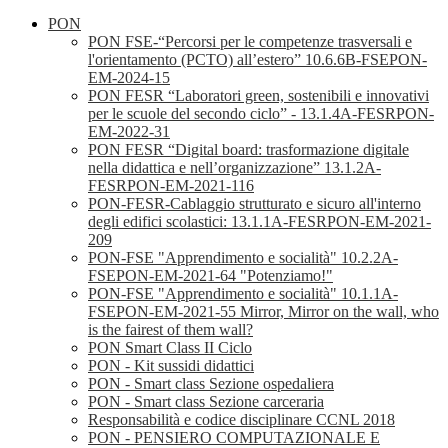
PON
PON FSE-“Percorsi per le competenze trasversali e
l'orientamento (PCTO) all’estero” 10.6.6B-FSEPON-
EM-2024-15
PON FESR “Laboratori green, sostenibili e innovativi
per le scuole del secondo ciclo” - 13.1.4A-FESRPON-
EM-2022-31
PON FESR “Digital board: trasformazione digitale
nella didattica e nell’organizzazione” 13.1.2A-
FESRPON-EM-2021-116
PON-FESR-Cablaggio strutturato e sicuro all'interno
degli edifici scolastici: 13.1.1A-FESRPON-EM-2021-
209
PON-FSE "Apprendimento e socialità" 10.2.2A-
FSEPON-EM-2021-64 "Potenziamo!"
PON-FSE "Apprendimento e socialità" 10.1.1A-
FSEPON-EM-2021-55 Mirror, Mirror on the wall, who
is the fairest of them wall?
PON Smart Class II Ciclo
PON - Kit sussidi didattici
PON - Smart class Sezione ospedaliera
PON - Smart class Sezione carceraria
Responsabilità e codice disciplinare CCNL 2018
PON - PENSIERO COMPUTAZIONALE E