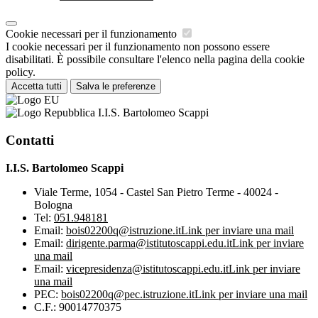
Cookie necessari per il funzionamento
I cookie necessari per il funzionamento non possono essere
disabilitati. È possibile consultare l'elenco nella pagina della cookie
policy.
Accetta tutti
Salva le preferenze
I.I.S. Bartolomeo Scappi
Contatti
I.I.S. Bartolomeo Scappi
Viale Terme, 1054 - Castel San Pietro Terme - 40024 -
Bologna
Tel:
051.948181
Email:
bois02200q@istruzione.it
Link per inviare una mail
Email:
dirigente.parma@istitutoscappi.edu.it
Link per inviare
una mail
Email:
vicepresidenza@istitutoscappi.edu.it
Link per inviare
una mail
PEC:
bois02200q@pec.istruzione.it
Link per inviare una mail
C.F.: 90014770375