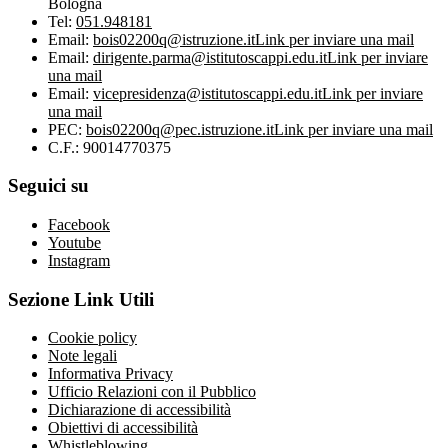
Bologna
Tel:
051.948181
Email:
bois02200q@istruzione.it
Link per inviare una mail
Email:
dirigente.parma@istitutoscappi.edu.it
Link per inviare
una mail
Email:
vicepresidenza@istitutoscappi.edu.it
Link per inviare
una mail
PEC:
bois02200q@pec.istruzione.it
Link per inviare una mail
C.F.: 90014770375
Seguici su
Facebook
Youtube
Instagram
Sezione Link Utili
Cookie policy
Note legali
Informativa Privacy
Ufficio Relazioni con il Pubblico
Dichiarazione di accessibilità
Obiettivi di accessibilità
Whistleblowing