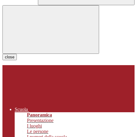
close
Scuola
Panoramica
Presentazione
I luoghi
Le persone
I numeri della scuola