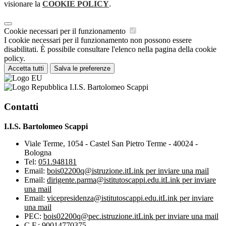
visionare la
COOKIE POLICY
.
Cookie necessari per il funzionamento
I cookie necessari per il funzionamento non possono essere
disabilitati. È possibile consultare l'elenco nella pagina della cookie
policy.
Accetta tutti
Salva le preferenze
I.I.S. Bartolomeo Scappi
Contatti
I.I.S. Bartolomeo Scappi
Viale Terme, 1054 - Castel San Pietro Terme - 40024 -
Bologna
Tel:
051.948181
Email:
bois02200q@istruzione.it
Link per inviare una mail
Email:
dirigente.parma@istitutoscappi.edu.it
Link per inviare
una mail
Email:
vicepresidenza@istitutoscappi.edu.it
Link per inviare
una mail
PEC:
bois02200q@pec.istruzione.it
Link per inviare una mail
C.F.: 90014770375