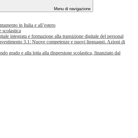
Menu di navigazione
tamento in Italia e all’estero
e scolastica
itale integrata e formazione alla transizione digitale del personal
 Investimento 3.1: Nuove competenze e nuovi linguaggi. Azioni di
ndo grado e alla lotta alla dispersione scolastica, finanziato dal