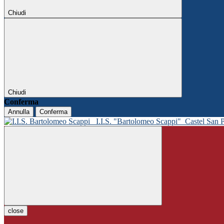
Chiudi
Chiudi
Conferma
Annulla
Conferma
I.I.S. "Bartolomeo Scappi"
Castel San 
close