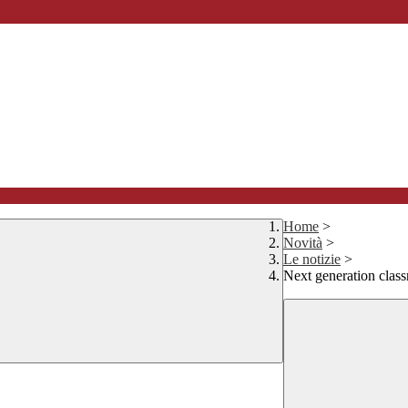
Home
>
Novità
>
Le notizie
>
Next generation clas