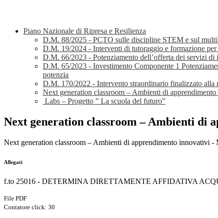
Piano Nazionale di Ripresa e Resilienza
D.M. 88/2025 - PCTO sulle discipline STEM e sul multilingu
D.M. 19/2024 - Interventi di tutoraggio e formazione per l
D.M. 66/2023 - Potenziamento dell’offerta dei servizi di is
D.M. 65/2023 - Investimento Componente 1 Potenziamento d
potenzia
D.M. 170/2022 - Intervento straordinario finalizzato alla ri
Next generation classroom – Ambienti di apprendimento 
Labs – Progetto ” La scuola del futuro”
Next generation classroom – Ambienti di 
Next generation classroom – Ambienti di apprendimento innovativi 
Allegati
f.to 25016 - DETERMINA DIRETTAMENTE AFFIDATIVA ACQUISTO
File PDF
Contatore click: 30