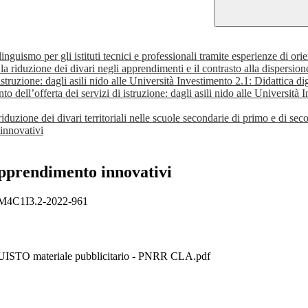
ismo per gli istituti tecnici e professionali tramite esperienze di orien
a riduzione dei divari negli apprendimenti e il contrasto alla dispersion
truzione: dagli asili nido alle Università Investimento 2.1: Didattica dig
ell’offerta dei servizi di istruzione: dagli asili nido alle Università
duzione dei divari territoriali nelle scuole secondarie di primo e di seco
innovativi
apprendimento innovativi
- M4C1I3.2-2022-961
 materiale pubblicitario - PNRR CLA.pdf