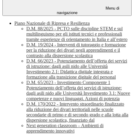
Menu di
navigazione
Piano Nazionale di Ripresa e Resilienza
D.M. 88/2025 - PCTO sulle discipline STEM e sul
multilinguismo per gli istituti tecnici e professionali
tramite esperienze di orientamento in Italia e all’estero
D.M. 19/2024 - Interventi di tutoraggio e formazione
per la riduzione dei divari negli apprendimenti e il
contrasto alla dispersione scolastica
D.M. 66/2023 - Potenziamento dell’offerta dei servizi
di istruzione: dagli asili nido alle Università
Investimento 2.1: Didattica digitale integrata e
formazione alla transizione digitale del personal
D.M. 65/2023 - Investimento Componente 1
Potenziamento dell’offerta dei servizi di istruzione:
dagli asili nido alle Università Investimento 3.1: Nuove
competenze e nuovi linguaggi. Azioni di potenzia
D.M. 170/2022 - Intervento straordinario finalizzato
alla riduzione dei divari territoriali nelle scuole
secondarie di primo e di secondo grado e alla lotta alla
dispersione scolastica, finanziato dal
Next generation classroom – Ambienti di
apprendimento innovativi