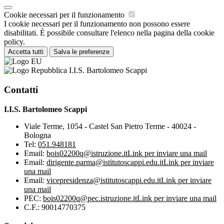
Cookie necessari per il funzionamento
I cookie necessari per il funzionamento non possono essere
disabilitati. È possibile consultare l'elenco nella pagina della cookie
policy.
Accetta tutti
Salva le preferenze
I.I.S. Bartolomeo Scappi
Contatti
I.I.S. Bartolomeo Scappi
Viale Terme, 1054 - Castel San Pietro Terme - 40024 -
Bologna
Tel:
051.948181
Email:
bois02200q@istruzione.it
Link per inviare una mail
Email:
dirigente.parma@istitutoscappi.edu.it
Link per inviare
una mail
Email:
vicepresidenza@istitutoscappi.edu.it
Link per inviare
una mail
PEC:
bois02200q@pec.istruzione.it
Link per inviare una mail
C.F.: 90014770375