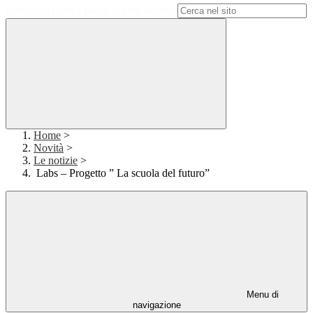
Campo di ricerca per le pagine del sito
Home
>
Novità
>
Le notizie
>
Labs – Progetto ” La scuola del futuro”
Menu di
navigazione