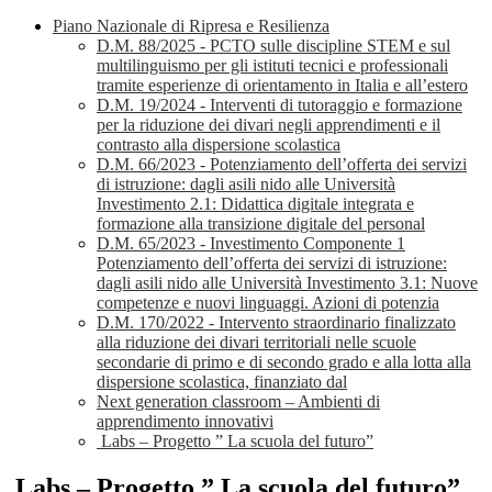
Piano Nazionale di Ripresa e Resilienza
D.M. 88/2025 - PCTO sulle discipline STEM e sul
multilinguismo per gli istituti tecnici e professionali
tramite esperienze di orientamento in Italia e all’estero
D.M. 19/2024 - Interventi di tutoraggio e formazione
per la riduzione dei divari negli apprendimenti e il
contrasto alla dispersione scolastica
D.M. 66/2023 - Potenziamento dell’offerta dei servizi
di istruzione: dagli asili nido alle Università
Investimento 2.1: Didattica digitale integrata e
formazione alla transizione digitale del personal
D.M. 65/2023 - Investimento Componente 1
Potenziamento dell’offerta dei servizi di istruzione:
dagli asili nido alle Università Investimento 3.1: Nuove
competenze e nuovi linguaggi. Azioni di potenzia
D.M. 170/2022 - Intervento straordinario finalizzato
alla riduzione dei divari territoriali nelle scuole
secondarie di primo e di secondo grado e alla lotta alla
dispersione scolastica, finanziato dal
Next generation classroom – Ambienti di
apprendimento innovativi
Labs – Progetto ” La scuola del futuro”
Labs – Progetto ” La scuola del futuro”