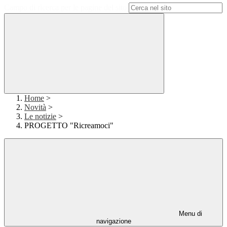
Campo di ricerca per le pagine del sito
Home
>
Novità
>
Le notizie
>
PROGETTO "Ricreamoci"
Menu di
navigazione