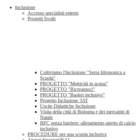
Inclusione
Accesso specialisti esterni
Progetti Svolti
Coltiviamo l'Inclusione "Serra Idroponica a
Scuola"
PROGETTO "Motricità in acqua"
PROGETTO "Ricreamoci"
PROGETTO "Basket inclusivo"
Progetto Inclusione 3AT
Uscite Didattiche Inclusione
Visita della città di Bologna e dei mercatini di
Natale
BFC senza barriere: allenamento aperto di calcio
inclusivo
PROCEDURE per una scuola inclusiva
Alunni Stranieri/NAI