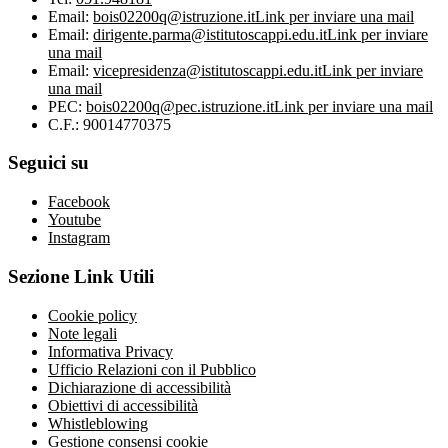
Email:
bois02200q@istruzione.it
Link per inviare una mail
Email:
dirigente.parma@istitutoscappi.edu.it
Link per inviare
una mail
Email:
vicepresidenza@istitutoscappi.edu.it
Link per inviare
una mail
PEC:
bois02200q@pec.istruzione.it
Link per inviare una mail
C.F.: 90014770375
Seguici su
Facebook
Youtube
Instagram
Sezione Link Utili
Cookie policy
Note legali
Informativa Privacy
Ufficio Relazioni con il Pubblico
Dichiarazione di accessibilità
Obiettivi di accessibilità
Whistleblowing
Gestione consensi cookie