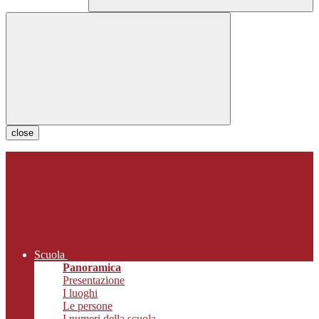
close
Scuola
Panoramica
Presentazione
I luoghi
Le persone
I numeri della scuola