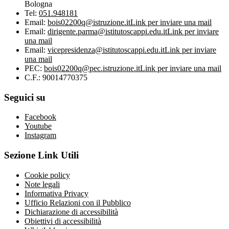
Bologna
Tel:
051.948181
Email:
bois02200q@istruzione.it
Link per inviare una mail
Email:
dirigente.parma@istitutoscappi.edu.it
Link per inviare
una mail
Email:
vicepresidenza@istitutoscappi.edu.it
Link per inviare
una mail
PEC:
bois02200q@pec.istruzione.it
Link per inviare una mail
C.F.: 90014770375
Seguici su
Facebook
Youtube
Instagram
Sezione Link Utili
Cookie policy
Note legali
Informativa Privacy
Ufficio Relazioni con il Pubblico
Dichiarazione di accessibilità
Obiettivi di accessibilità