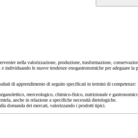
ntervenire nella valorizzazione, produzione, trasformazione, conservazio
i, e individuando le nuove tendenze enogastronomiche per adeguare la pro
ltati di apprendimento di seguito specificati in termini di competenze:
o organolettico, merceologico, chimico-fisico, nutrizionale e gastronomico
entela, anche in relazione a specifiche necessità dietologiche.
lla domanda dei mercati, valorizzando i prodotti tipici.