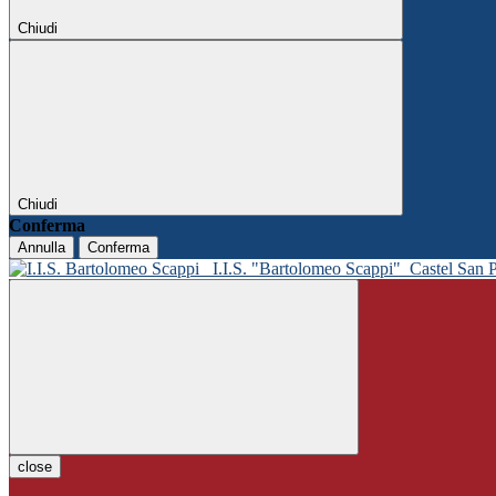
Chiudi
Chiudi
Conferma
Annulla
Conferma
I.I.S. "Bartolomeo Scappi"
Castel San 
close