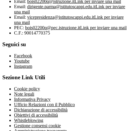
Email:
bois02200q@istruzione.it
Link per inviare una mail
Email:
dirigente.parma@istitutoscappi.edu.it
Link per inviare
una mail
Email:
vicepresidenza@istitutoscappi.edu.it
Link per inviare
una mail
PEC:
bois02200q@pec.istruzione.it
Link per inviare una mail
C.F.: 90014770375
Seguici su
Facebook
Youtube
Instagram
Sezione Link Utili
Cookie policy
Note legali
Informativa Privacy
Ufficio Relazioni con il Pubblico
Dichiarazione di accessibilità
Obiettivi di accessibilità
Whistleblowing
Gestione consensi cookie
Amministrazione trasparente