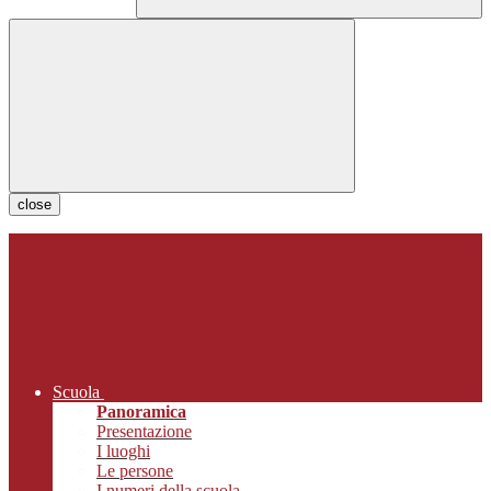
close
Scuola
Panoramica
Presentazione
I luoghi
Le persone
I numeri della scuola