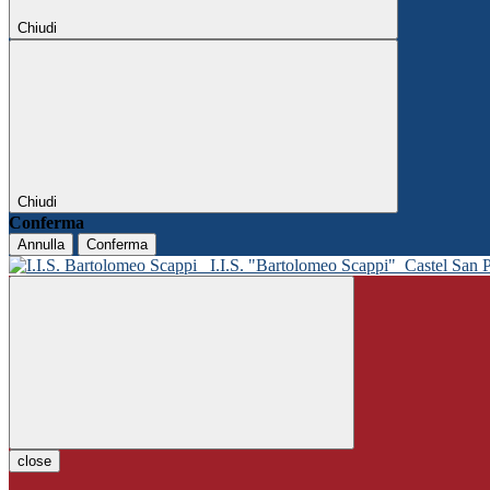
Chiudi
Chiudi
Conferma
Annulla
Conferma
I.I.S. "Bartolomeo Scappi"
Castel San 
close