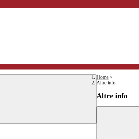
Home
>
Altre info
Altre info