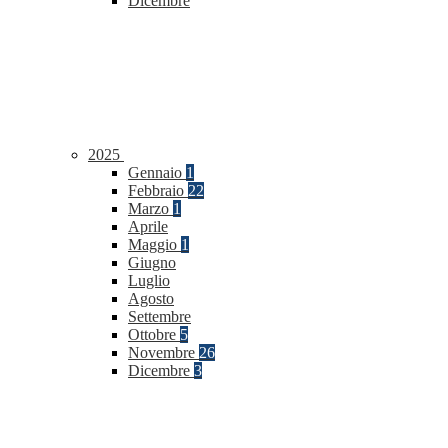
Dicembre
2025
Gennaio
1
Febbraio
22
Marzo
1
Aprile
Maggio
1
Giugno
Luglio
Agosto
Settembre
Ottobre
5
Novembre
26
Dicembre
3