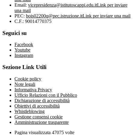
Email:
vicepresidenza@istitutoscappi.edu.it
Link per inviare
una mail
PEC:
bois02200q@pec.istruzione.it
Link per inviare una mail
C.F.: 90014770375
Seguici su
Facebook
Youtube
Instagram
Sezione Link Utili
Cookie policy
Note legali
Informativa Privacy
Ufficio Relazioni con il Pubblico
Dichiarazione di accessibilità
Obiettivi di accessibilità
Whistleblowing
Gestione consensi cookie
Amministrazione trasparente
Pagina visualizzata
47075
volte