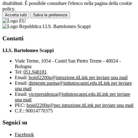
disabilitati. È possibile consultare l'elenco nella pagina della cookie
policy.
Accetta tutti
Salva le preferenze
I.I.S. Bartolomeo Scappi
Contatti
I.I.S. Bartolomeo Scappi
Viale Terme, 1054 - Castel San Pietro Terme - 40024 -
Bologna
Tel:
051.948181
Email:
bois02200q@istruzione.it
Link per inviare una mail
Email:
dirigente.parma@istitutoscappi.edu.it
Link per inviare
una mail
Email:
vicepresidenza@istitutoscappi.edu.it
Link per inviare
una mail
PEC:
bois02200q@pec.istruzione.it
Link per inviare una mail
C.F.: 90014770375
Seguici su
Facebook