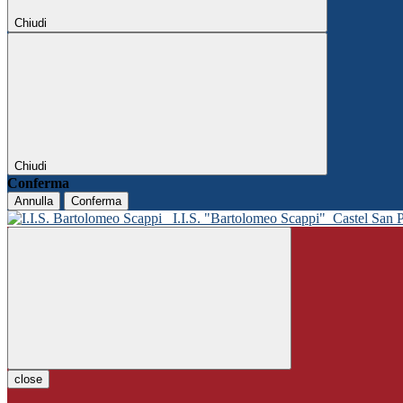
Chiudi
Chiudi
Conferma
Annulla
Conferma
I.I.S. "Bartolomeo Scappi"
Castel San 
close