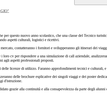
GGIO"
e per questo nuovo anno scolastico, che una classe del Tecnico turistic
do aspetti culturali, logistici e ricettivi.
i mercato, contatteranno i fornitori e svilupperanno gli itinerari dei viag
e i loro cv per rispondere a una simulazione di call aziendale, analizzer
i agli aspetti professionali proposti.
delle licenze di utilizzo. Faranno approfondimenti tecnici e culturali,
eranno delle brochure esplicative dei singoli viaggi e dei poster dedicati 
gi d'istruzione.
idato grazie alla continuità e alla consapevolezza da parte degli alunni 