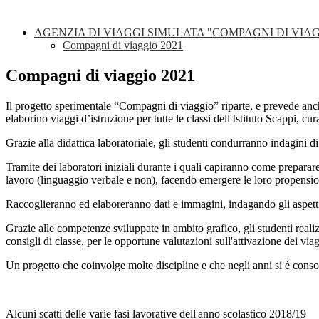
AGENZIA DI VIAGGI SIMULATA "COMPAGNI DI VIA
Compagni di viaggio 2021
Compagni di viaggio 2021
Il progetto sperimentale “Compagni di viaggio” riparte, e prevede anch
elaborino viaggi d’istruzione per tutte le classi dell'Istituto Scappi, curan
Grazie alla didattica laboratoriale, gli studenti condurranno indagini d
Tramite dei laboratori iniziali durante i quali capiranno come preparar
lavoro (linguaggio verbale e non), facendo emergere le loro propension
Raccoglieranno ed elaboreranno dati e immagini, indagando gli aspetti 
Grazie alle competenze sviluppate in ambito grafico, gli studenti realizz
consigli di classe, per le opportune valutazioni sull'attivazione dei viag
Un progetto che coinvolge molte discipline e che negli anni si è consol
Alcuni scatti delle varie fasi lavorative dell'anno scolastico 2018/19