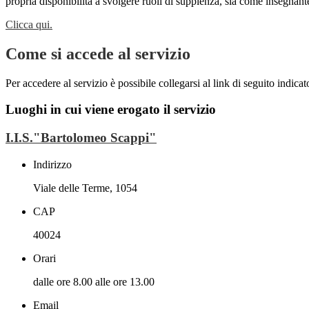
propria disponibilità a svolgere ruoli di supplenza, sia come insegna
Clicca qui.
Come si accede al servizio
Per accedere al servizio è possibile collegarsi al link di seguito indica
Luoghi in cui viene erogato il servizio
I.I.S."Bartolomeo Scappi"
Indirizzo
Viale delle Terme, 1054
CAP
40024
Orari
dalle ore 8.00 alle ore 13.00
Email