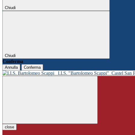
Chiudi
Chiudi
Conferma
Annulla
Conferma
I.I.S. "Bartolomeo Scappi"
Castel San 
close