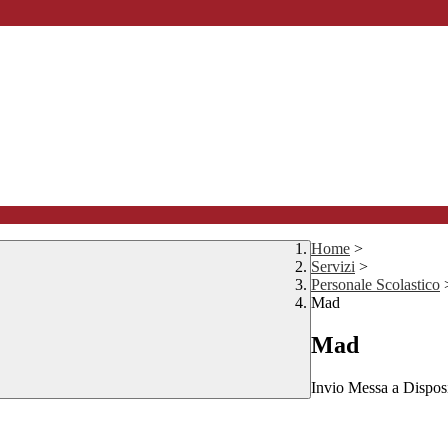
Home
>
Servizi
>
Personale Scolastico
Mad
Mad
Invio Messa a Disposi