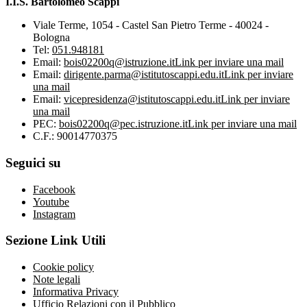
I.I.S. Bartolomeo Scappi
Viale Terme, 1054 - Castel San Pietro Terme - 40024 -
Bologna
Tel:
051.948181
Email:
bois02200q@istruzione.it
Link per inviare una mail
Email:
dirigente.parma@istitutoscappi.edu.it
Link per inviare
una mail
Email:
vicepresidenza@istitutoscappi.edu.it
Link per inviare
una mail
PEC:
bois02200q@pec.istruzione.it
Link per inviare una mail
C.F.: 90014770375
Seguici su
Facebook
Youtube
Instagram
Sezione Link Utili
Cookie policy
Note legali
Informativa Privacy
Ufficio Relazioni con il Pubblico