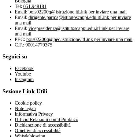
Bologna
Tel:
051.948181
Email:
bois02200q@istruzione.it
Link per inviare una mail
Email:
dirigente.parma@istitutoscappi.edu.it
Link per inviare
una mail
Email:
vicepresidenza@istitutoscappi.edu.it
Link per inviare
una mail
PEC:
bois02200q@pec.istruzione.it
Link per inviare una mail
C.F.: 90014770375
Seguici su
Facebook
Youtube
Instagram
Sezione Link Utili
Cookie policy
Note legali
Informativa Privacy
Ufficio Relazioni con il Pubblico
Dichiarazione di accessibilità
Obiettivi di accessibilità
Whistleblowing