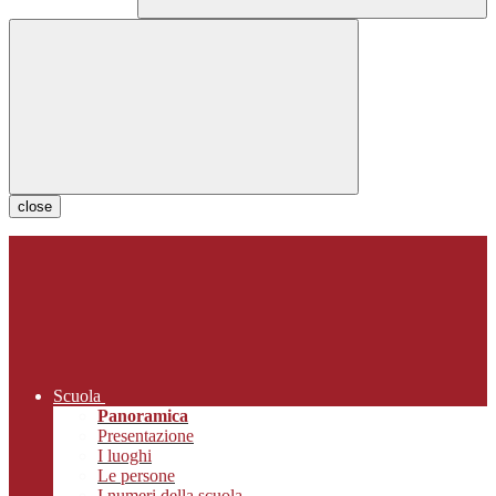
close
Scuola
Panoramica
Presentazione
I luoghi
Le persone
I numeri della scuola