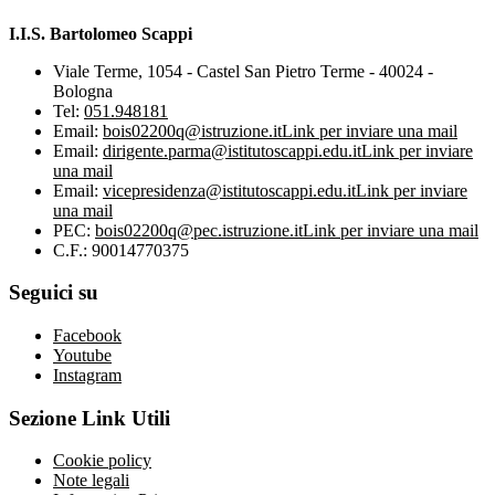
I.I.S. Bartolomeo Scappi
Viale Terme, 1054 - Castel San Pietro Terme - 40024 -
Bologna
Tel:
051.948181
Email:
bois02200q@istruzione.it
Link per inviare una mail
Email:
dirigente.parma@istitutoscappi.edu.it
Link per inviare
una mail
Email:
vicepresidenza@istitutoscappi.edu.it
Link per inviare
una mail
PEC:
bois02200q@pec.istruzione.it
Link per inviare una mail
C.F.: 90014770375
Seguici su
Facebook
Youtube
Instagram
Sezione Link Utili
Cookie policy
Note legali