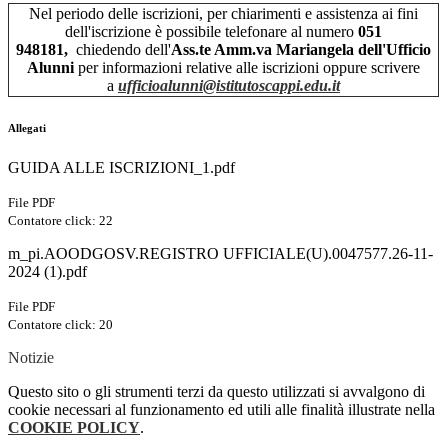
Ne
l
periodo delle iscrizioni, per chiarimenti e assistenza ai fini
dell'iscrizione è possibile telefonare al numero
051
948181,
chiedendo dell'
A
ss.te Amm.va
Mariangela dell'Ufficio
Alunni
per informazioni relative alle iscrizioni oppure scrivere
a
ufficioalunni@
istitutoscappi.edu.it
Allegati
GUIDA ALLE ISCRIZIONI_1.pdf
File PDF
Contatore click: 22
m_pi.AOODGOSV.REGISTRO UFFICIALE(U).0047577.26-11-
2024 (1).pdf
File PDF
Contatore click: 20
Notizie
Questo sito o gli strumenti terzi da questo utilizzati si avvalgono di
cookie necessari al funzionamento ed utili alle finalità illustrate nella
COOKIE POLICY
.