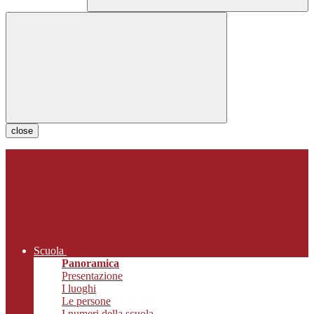
close
Scuola
Panoramica
Presentazione
I luoghi
Le persone
I numeri della scuola