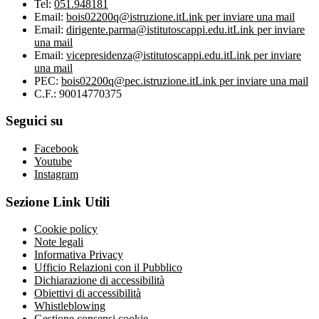
Tel:
051.948181
Email:
bois02200q@istruzione.it
Link per inviare una mail
Email:
dirigente.parma@istitutoscappi.edu.it
Link per inviare
una mail
Email:
vicepresidenza@istitutoscappi.edu.it
Link per inviare
una mail
PEC:
bois02200q@pec.istruzione.it
Link per inviare una mail
C.F.: 90014770375
Seguici su
Facebook
Youtube
Instagram
Sezione Link Utili
Cookie policy
Note legali
Informativa Privacy
Ufficio Relazioni con il Pubblico
Dichiarazione di accessibilità
Obiettivi di accessibilità
Whistleblowing
Gestione consensi cookie