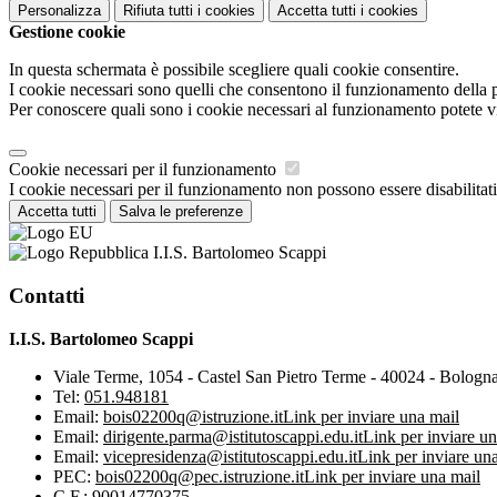
Personalizza
Rifiuta tutti
i cookies
Accetta tutti
i cookies
Gestione cookie
In questa schermata è possibile scegliere quali cookie consentire.
I cookie necessari sono quelli che consentono il funzionamento della pi
Per conoscere quali sono i cookie necessari al funzionamento potete v
Cookie necessari per il funzionamento
I cookie necessari per il funzionamento non possono essere disabilitati.
Accetta tutti
Salva le preferenze
I.I.S. Bartolomeo Scappi
Contatti
I.I.S. Bartolomeo Scappi
Viale Terme, 1054 - Castel San Pietro Terme - 40024 - Bologn
Tel:
051.948181
Email:
bois02200q@istruzione.it
Link per inviare una mail
Email:
dirigente.parma@istitutoscappi.edu.it
Link per inviare un
Email:
vicepresidenza@istitutoscappi.edu.it
Link per inviare un
PEC:
bois02200q@pec.istruzione.it
Link per inviare una mail
C.F.: 90014770375