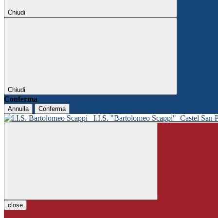
Chiudi
Chiudi
Conferma
Annulla
Conferma
I.I.S. "Bartolomeo Scappi"
Castel San 
close