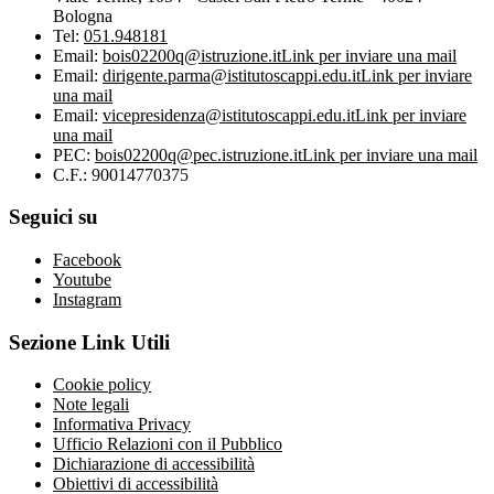
Bologna
Tel:
051.948181
Email:
bois02200q@istruzione.it
Link per inviare una mail
Email:
dirigente.parma@istitutoscappi.edu.it
Link per inviare
una mail
Email:
vicepresidenza@istitutoscappi.edu.it
Link per inviare
una mail
PEC:
bois02200q@pec.istruzione.it
Link per inviare una mail
C.F.: 90014770375
Seguici su
Facebook
Youtube
Instagram
Sezione Link Utili
Cookie policy
Note legali
Informativa Privacy
Ufficio Relazioni con il Pubblico
Dichiarazione di accessibilità
Obiettivi di accessibilità