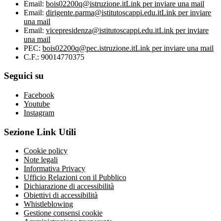
Email:
bois02200q@istruzione.it
Link per inviare una mail
Email:
dirigente.parma@istitutoscappi.edu.it
Link per inviare
una mail
Email:
vicepresidenza@istitutoscappi.edu.it
Link per inviare
una mail
PEC:
bois02200q@pec.istruzione.it
Link per inviare una mail
C.F.: 90014770375
Seguici su
Facebook
Youtube
Instagram
Sezione Link Utili
Cookie policy
Note legali
Informativa Privacy
Ufficio Relazioni con il Pubblico
Dichiarazione di accessibilità
Obiettivi di accessibilità
Whistleblowing
Gestione consensi cookie