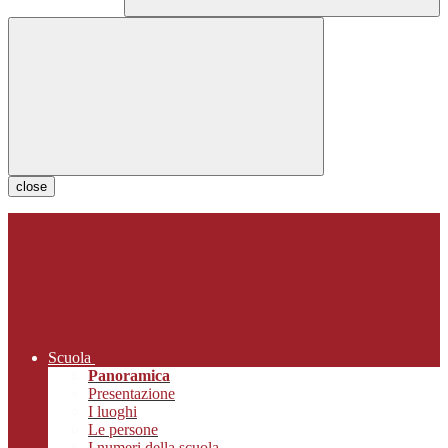
close
Scuola
Panoramica
Presentazione
I luoghi
Le persone
I numeri della scuola