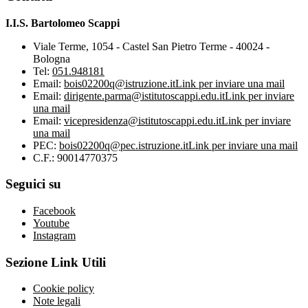
I.I.S. Bartolomeo Scappi
Viale Terme, 1054 - Castel San Pietro Terme - 40024 -
Bologna
Tel:
051.948181
Email:
bois02200q@istruzione.it
Link per inviare una mail
Email:
dirigente.parma@istitutoscappi.edu.it
Link per inviare
una mail
Email:
vicepresidenza@istitutoscappi.edu.it
Link per inviare
una mail
PEC:
bois02200q@pec.istruzione.it
Link per inviare una mail
C.F.: 90014770375
Seguici su
Facebook
Youtube
Instagram
Sezione Link Utili
Cookie policy
Note legali