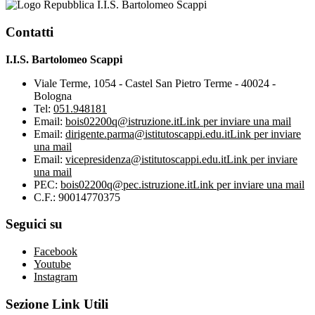
I.I.S. Bartolomeo Scappi
Contatti
I.I.S. Bartolomeo Scappi
Viale Terme, 1054 - Castel San Pietro Terme - 40024 -
Bologna
Tel:
051.948181
Email:
bois02200q@istruzione.it
Link per inviare una mail
Email:
dirigente.parma@istitutoscappi.edu.it
Link per inviare
una mail
Email:
vicepresidenza@istitutoscappi.edu.it
Link per inviare
una mail
PEC:
bois02200q@pec.istruzione.it
Link per inviare una mail
C.F.: 90014770375
Seguici su
Facebook
Youtube
Instagram
Sezione Link Utili