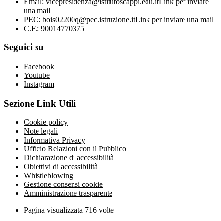
Email:
vicepresidenza@istitutoscappi.edu.it
Link per inviare
una mail
PEC:
bois02200q@pec.istruzione.it
Link per inviare una mail
C.F.: 90014770375
Seguici su
Facebook
Youtube
Instagram
Sezione Link Utili
Cookie policy
Note legali
Informativa Privacy
Ufficio Relazioni con il Pubblico
Dichiarazione di accessibilità
Obiettivi di accessibilità
Whistleblowing
Gestione consensi cookie
Amministrazione trasparente
Pagina visualizzata
716
volte