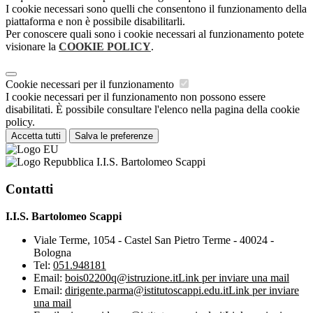
I cookie necessari sono quelli che consentono il funzionamento della
piattaforma e non è possibile disabilitarli.
Per conoscere quali sono i cookie necessari al funzionamento potete
visionare la
COOKIE POLICY
.
Cookie necessari per il funzionamento
I cookie necessari per il funzionamento non possono essere
disabilitati. È possibile consultare l'elenco nella pagina della cookie
policy.
Accetta tutti
Salva le preferenze
I.I.S. Bartolomeo Scappi
Contatti
I.I.S. Bartolomeo Scappi
Viale Terme, 1054 - Castel San Pietro Terme - 40024 -
Bologna
Tel:
051.948181
Email:
bois02200q@istruzione.it
Link per inviare una mail
Email:
dirigente.parma@istitutoscappi.edu.it
Link per inviare
una mail