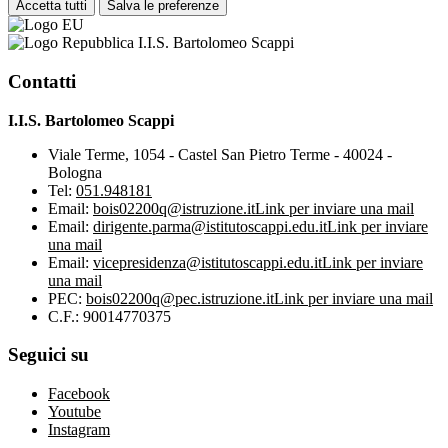
Accetta tutti
Salva le preferenze
I.I.S. Bartolomeo Scappi
Contatti
I.I.S. Bartolomeo Scappi
Viale Terme, 1054 - Castel San Pietro Terme - 40024 -
Bologna
Tel:
051.948181
Email:
bois02200q@istruzione.it
Link per inviare una mail
Email:
dirigente.parma@istitutoscappi.edu.it
Link per inviare
una mail
Email:
vicepresidenza@istitutoscappi.edu.it
Link per inviare
una mail
PEC:
bois02200q@pec.istruzione.it
Link per inviare una mail
C.F.: 90014770375
Seguici su
Facebook
Youtube
Instagram