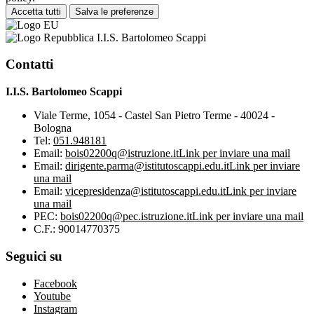
Accetta tutti
Salva le preferenze
I.I.S. Bartolomeo Scappi
Contatti
I.I.S. Bartolomeo Scappi
Viale Terme, 1054 - Castel San Pietro Terme - 40024 -
Bologna
Tel:
051.948181
Email:
bois02200q@istruzione.it
Link per inviare una mail
Email:
dirigente.parma@istitutoscappi.edu.it
Link per inviare
una mail
Email:
vicepresidenza@istitutoscappi.edu.it
Link per inviare
una mail
PEC:
bois02200q@pec.istruzione.it
Link per inviare una mail
C.F.: 90014770375
Seguici su
Facebook
Youtube
Instagram