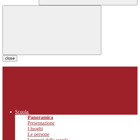
close
Scuola
Panoramica
Presentazione
I luoghi
Le persone
I numeri della scuola