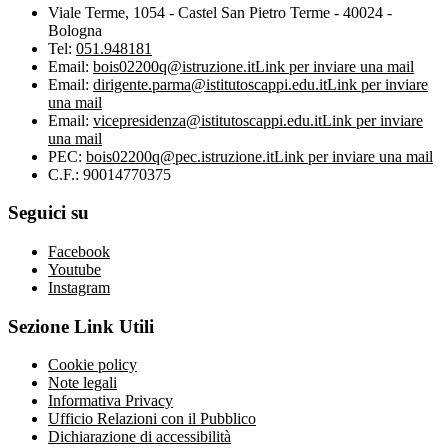
Viale Terme, 1054 - Castel San Pietro Terme - 40024 -
Bologna
Tel:
051.948181
Email:
bois02200q@istruzione.it
Link per inviare una mail
Email:
dirigente.parma@istitutoscappi.edu.it
Link per inviare
una mail
Email:
vicepresidenza@istitutoscappi.edu.it
Link per inviare
una mail
PEC:
bois02200q@pec.istruzione.it
Link per inviare una mail
C.F.: 90014770375
Seguici su
Facebook
Youtube
Instagram
Sezione Link Utili
Cookie policy
Note legali
Informativa Privacy
Ufficio Relazioni con il Pubblico
Dichiarazione di accessibilità