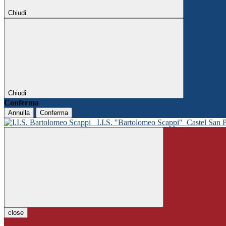
Chiudi
Chiudi
Conferma
Annulla
Conferma
I.I.S. "Bartolomeo Scappi"
Castel San 
close