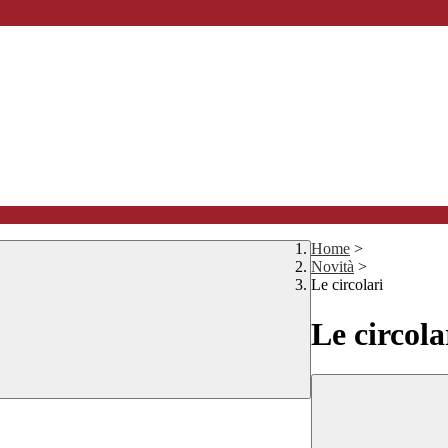
Home
>
Novità
>
Le circolari
Le circola