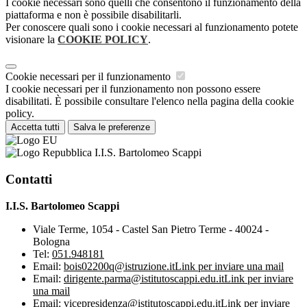
I cookie necessari sono quelli che consentono il funzionamento della
piattaforma e non è possibile disabilitarli.
Per conoscere quali sono i cookie necessari al funzionamento potete
visionare la
COOKIE POLICY
.
Cookie necessari per il funzionamento
I cookie necessari per il funzionamento non possono essere
disabilitati. È possibile consultare l'elenco nella pagina della cookie
policy.
Accetta tutti
Salva le preferenze
I.I.S. Bartolomeo Scappi
Contatti
I.I.S. Bartolomeo Scappi
Viale Terme, 1054 - Castel San Pietro Terme - 40024 -
Bologna
Tel:
051.948181
Email:
bois02200q@istruzione.it
Link per inviare una mail
Email:
dirigente.parma@istitutoscappi.edu.it
Link per inviare
una mail
Email:
vicepresidenza@istitutoscappi.edu.it
Link per inviare