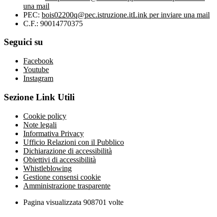
una mail
PEC:
bois02200q@pec.istruzione.it
Link per inviare una mail
C.F.: 90014770375
Seguici su
Facebook
Youtube
Instagram
Sezione Link Utili
Cookie policy
Note legali
Informativa Privacy
Ufficio Relazioni con il Pubblico
Dichiarazione di accessibilità
Obiettivi di accessibilità
Whistleblowing
Gestione consensi cookie
Amministrazione trasparente
Pagina visualizzata
908701
volte