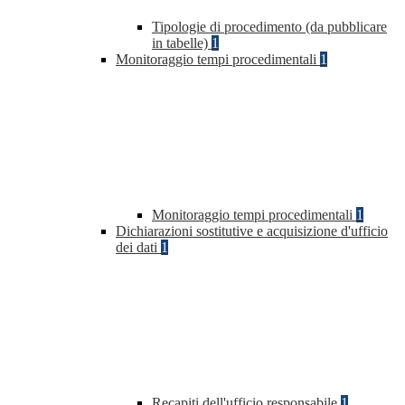
Tipologie di procedimento (da pubblicare
in tabelle)
1
Monitoraggio tempi procedimentali
1
Monitoraggio tempi procedimentali
1
Dichiarazioni sostitutive e acquisizione d'ufficio
dei dati
1
Recapiti dell'ufficio responsabile
1