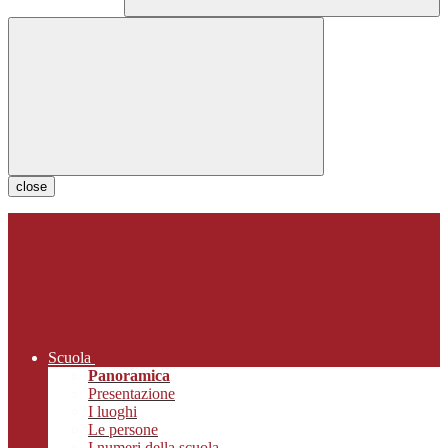
close
Scuola
Panoramica
Presentazione
I luoghi
Le persone
I numeri della scuola