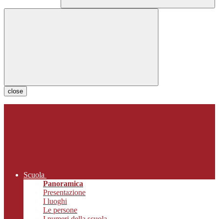
close
Scuola
Panoramica
Presentazione
I luoghi
Le persone
I numeri della scuola