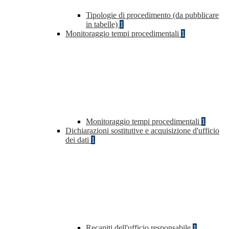
Tipologie di procedimento (da pubblicare
in tabelle)
1
Monitoraggio tempi procedimentali
1
Monitoraggio tempi procedimentali
1
Dichiarazioni sostitutive e acquisizione d'ufficio
dei dati
1
Recapiti dell'ufficio responsabile
1